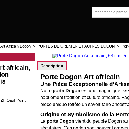
>
Art Africain Dogon
>
PORTES DE GRENIER ET AUTRES DOGON
>
Port
Description
t africain,
ion
Porte Dogon Art africain
is
Une Pièce Exceptionnelle d'Artis
Notre
porte Dogon
est une magnifique exe
habilement tradition et culture africaine. F
72H Sauf Point
pièce unique reflète un savoir-faire ancestra
Origine et Symbolisme de la Por
La
porte Dogon
vient du peuple Dogon au Ma
séculaires. Ces portes sont souvent ornées 