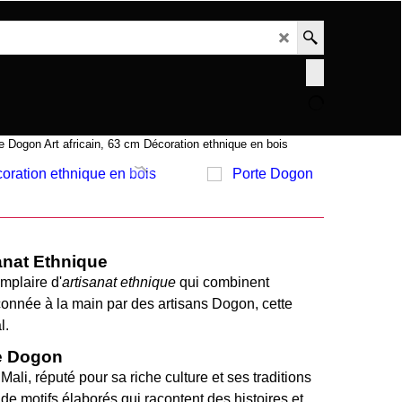
e Dogon Art africain, 63 cm Décoration ethnique en bois
anat Ethnique
mplaire d'
artisanat ethnique
qui combinent
açonnée à la main par des artisans Dogon, cette
l.
te Dogon
li, réputé pour sa riche culture et ses traditions
de motifs élaborés qui racontent des histoires et