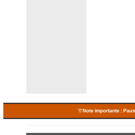
🦒
Note importante :
Pause