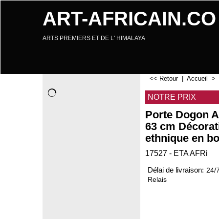
ART-AFRICAIN.CO
ARTS PREMIERS ET DE L' HIMALAYA
<< Retour
|
Accueil
NOTRE PRIX
Porte Dogon Ar
63 cm Décorat
ethnique en bo
17527 - ETA AFRi
Délai de livraison:
24/
Relais